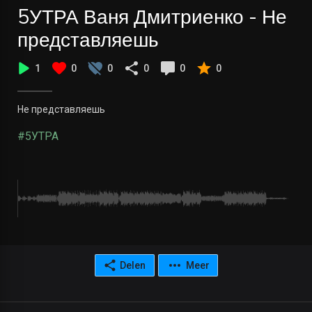
5УТРА Ваня Дмитриенко - Не
представляешь
1
0
0
0
0
0
Не представляешь
#5УТРА
Delen
Meer