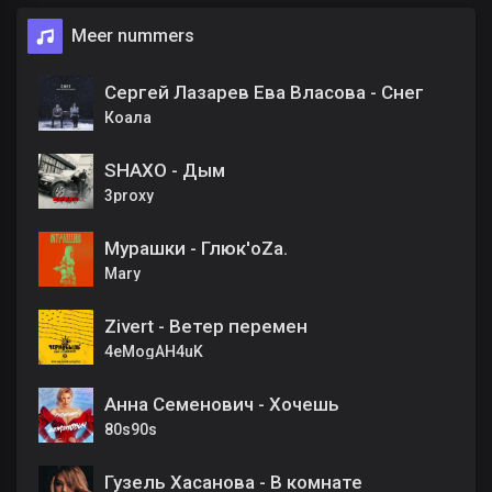
Meer nummers
Сергей Лазарев Ева Власова - Снег
Коала
SHAXO - Дым
3proxy
Мурашки - Глюк'oZa.
Mary
Zivert - Ветер перемен
4eMogAH4uK
Анна Семенович - Хочешь
80s90s
Гузель Хасанова - В комнате