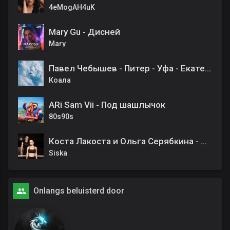
4eMogAH4uK
Mary Gu - Дисней
Mary
Павел Чебышев - Питер - Уфа - Екатеринбург
Коала
ARi Sam Vii - Под шашлычок
80s90s
Коста Лакоста и Ольга Серябкина - По улицам
Siska
Onlangs beluisterd door