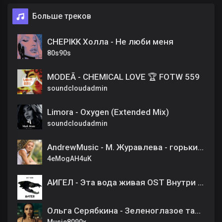
Больше треков
CHEPIKK Холла - Не люби меня
80s90s
MODEĀ - CHEMICAL LOVE 🏆 FOTW 559
soundcloudadmin
Limora - Oxygen (Extended Mix)
soundcloudadmin
AndrewMusic - М. Журавлева - горьким медом AI cover
4eMogAH4uK
АИГЕЛ - Эта вода живая OST Внутри убийцы
Ольга Серябкина - Зеленоглазое такси