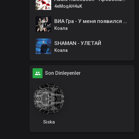
4eMogAH4uK
ВИА Гра - У меня появился другой
Коала
SHAMAN - УЛЕТАЙ
Коала
Son Dinleyenler
Siska