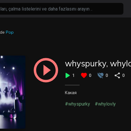
nde
Pop
whyspurky, whylo
1
0
0
0
Какая
#whyspurky
#whylovly