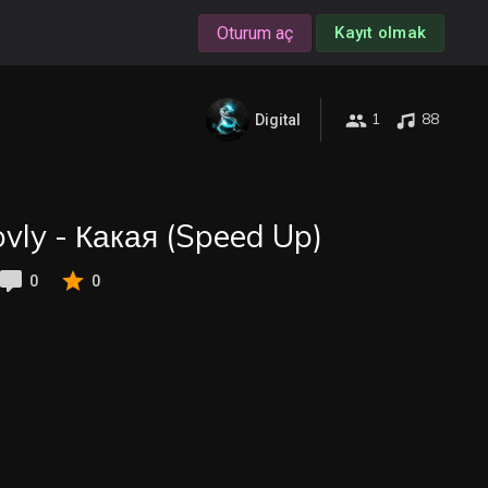
Oturum aç
Kayıt olmak
1
88
Digital
vly - Какая (Speed Up)
0
0