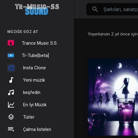
MÜZIĞE GÖZ AT
Yayınlanan
2 yıl önce
içi
Trance Music S.S.
Tr-Tube[beta]
Insta Clone
Yeni müzik
keşfedin
En İyi Müzik
Türler
Çalma listeleri