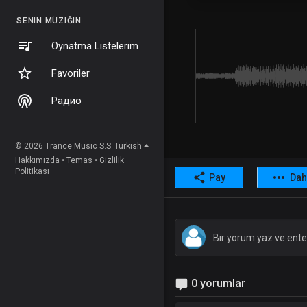
SENIN MÜZIĞIN
Oynatma Listelerim
Favoriler
Радио
© 2026 Trance Music S.S.
Turkish
Hakkımızda
•
Temas
•
Gizlilik
Politikası
Pay
Dah
0 yorumlar