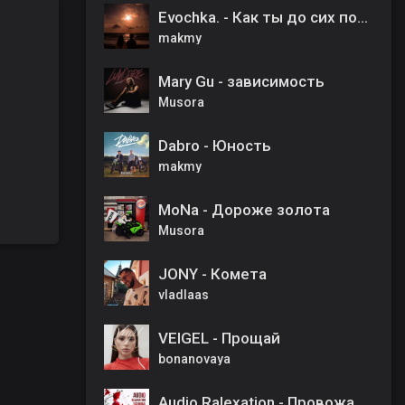
Evochka. - Как ты до сих пор меня не понял
makmy
Mary Gu - зависимость
Musora
Dabro - Юность
makmy
MoNa - Дороже золота
Musora
JONY - Комета
vladlaas
VEIGEL - Прощай
bonanovaya
Audio Ralexation - Провожал ты меня из тенистого сада (AI cover)